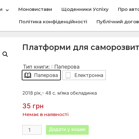
и
Моновистави
Щоденники Успіху
Про авт
Політика конфіденційності
Публічний догов
Платформи для саморозви
Тип книги:
: Паперова
Паперова
Електронна
2018 рік,- 48 с. м’яка обкладинка
35
грн
Немає в наявності
Додати у кошик