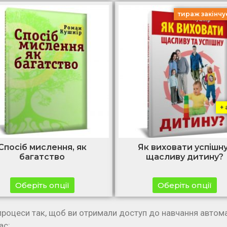
тираж закінчу
+ 
Спосіб мислення, як
Як виховати успішну
багатство
щасливу дитину?
Оберіть опції
Оберіть опції
процеси так, щоб ви отримали доступ до навчання автом
ас: