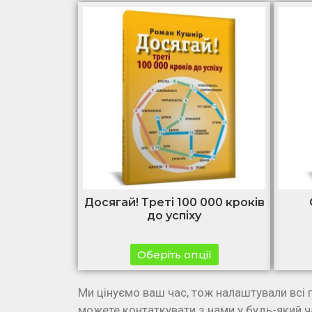
Досягай! Треті 100 000 кроків
до успіху
Оберіть опції
Ми цінуємо ваш час, тож налаштували всі 
можете контаткувати з нами у будь-який ч