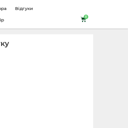
ора
Відгуки
ір
тку