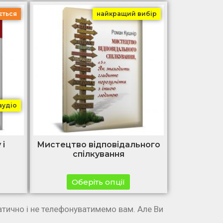
ється
найкращий вибір
аудіо
 і
Мистецтво відповідального
спілкування
Оберіть опції
атично і не телефонуватимемо вам. Але Ви