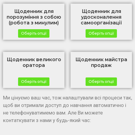
Щоденник для
Щоденник для
порозуміння з собою
удосконалення
(робота з минулим)
самоорганізації
Оберіть опції
Оберіть опції
Щоденник великого
Щоденник майстра
оратора
продаж
Оберіть опції
Оберіть опції
Ми цінуємо ваш час, тож налаштували всі процеси так,
щоб ви отримали доступ до навчання автоматично і
не телефонуватимемо вам. Але Ви можете
контаткувати з нами у будь-який час: