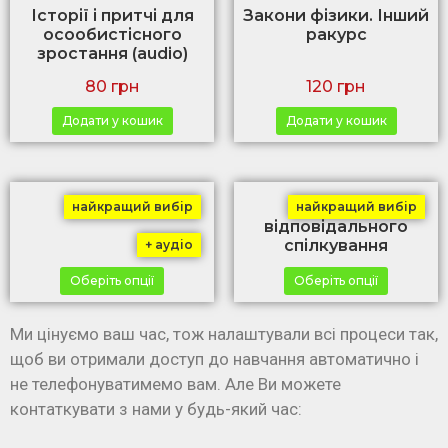
Історії і притчі для
Закони фізики. Інший
осообистісного
ракурс
зростання (audio)
80
грн
120
грн
Додати у кошик
Додати у кошик
Б-Бізнес
Мистецтво
найкращий вибір
найкращий вибір
відповідального
спілкування
+ аудіо
Оберіть опції
Оберіть опції
Ми цінуємо ваш час, тож налаштували всі процеси так,
щоб ви отримали доступ до навчання автоматично і
не телефонуватимемо вам. Але Ви можете
контаткувати з нами у будь-який час: